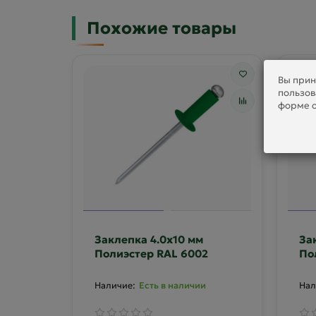
Похожие товары
Вы прин
пользов
форме о
Заклепка 4.0х10 мм
За
Полиэстер RAL 6002
По
Есть в наличии