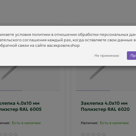
имаете условия политики в отношении обработки персональных да
ательского соглашения каждый раз, когда оставляете свои данные 
братной связи на сайте васякровля.shop
Не принимаю
Пр
клепка 4.0х10 мм
Заклепка 4.0х10 мм
лиэстер RAL 6005
Полиэстер RAL 6020
Есть в наличии
Есть в наличии