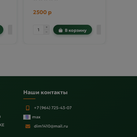
2500 р
2500
В корзину
Наши контакты
+7 (964) 725-43-07
ы
max
KE
dim1410@mail.ru