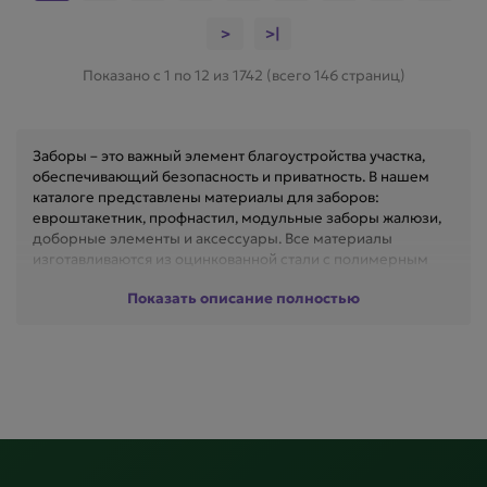
>
>|
Показано с 1 по 12 из 1742 (всего 146 страниц)
Заборы – это важный элемент благоустройства участка,
обеспечивающий безопасность и приватность. В нашем
каталоге представлены материалы для заборов:
евроштакетник, профнастил, модульные заборы жалюзи,
доборные элементы и аксессуары. Все материалы
изготавливаются из оцинкованной стали с полимерным
покрытием, устойчивым к коррозии и выцветанию.
Показать описание полностью
Закажите материалы для забора с доставкой в Раменское,
Жуковский, Люберцы, Балашиху, Москву, Бронницы,
Воскресенск и Электросталь. Стильное и надежное
ограждение для вашего участка!