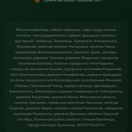
Прием интернет-заказов 24/7
Металлочерепица, гибкая черепица, софит, водосточные
системы, снегозадержатели, сайдинг, фасадные панели с
доставкой- Люберцы, Бронницы, Куровское, Воскресенск,
Жуковский, рабочий посёлок Малаховка, посёлок Гжель,
микрорайон Железнодорожный, Орехово-Зуево, Шатура,
Балашиха, деревня Чулково, деревня Марусино, городское
поселение Кратово, посёлок городского типа Родники,
городское поселение Быково, городское поселение Ильинский,
село Константиново, деревня Анциферово, деревня Давыдово,
посёлок городского типа Белоозёрский, село Верхнее Мячково,
Москва, Павловский Посад, городской округ Домодедово,
Электросталь, Электроугли, садовое товарищество Электроугли,
деревня Капустино, деревня Вялки, Московская область,
посёлок Удельная, городское поселение Удельная, посёлок
Спартак, деревня Верея, посёлок совхоза Раменское, городское
поселение Раменское, деревня Дергаево, посёлок Красный
Октябрь, Раменский район, посёлок станции Бронницы,
городской округ Бронницы. bl31o7h15ii2z7cn