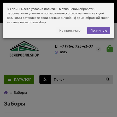
Заказать монтаж металлочерепицы, водостоков и любой
Вы принимаете условия политики в отношении обработки
приобретённый у нас материал.
персональных данных и пользовательского соглашения каждый
раз, когда оставляете свои данные в любой форме обратной связи
на сайте васякровля.shop
Не принимаю
Принимаю
+7 (964) 725-43-07
max
КАТАЛОГ
Заборы
Заборы