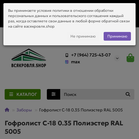
Заказать монтаж металлочерепицы, водостоков и любой
Вы принимаете условия политики в отношении обработки
приобретённый у нас материал.
персональных данных и пользовательского соглашения каждый
раз, когда оставляете свои данные в любой форме обратной связи
на сайте васякровля.shop
Не принимаю
Принимаю
+7 (964) 725-43-07
max
КАТАЛОГ
Заборы
Гофролист С-18 0.35 Полиэстер RAL 5005
Гофролист С-18 0.35 Полиэстер RAL
5005