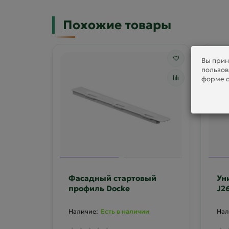
Похожие товары
Вы прин
пользов
форме о
Фасадный стартовый
Ун
профиль Docke
J2
па
Есть в наличии