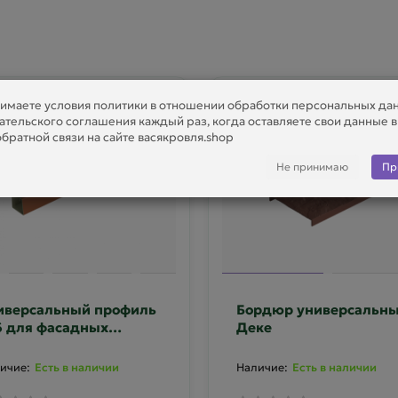
имаете условия политики в отношении обработки персональных да
ательского соглашения каждый раз, когда оставляете свои данные 
братной связи на сайте васякровля.shop
Не принимаю
Пр
иверсальный профиль
Бордюр универсальн
6 для фасадных
Деке
нелей Docke
Есть в наличии
Есть в наличии