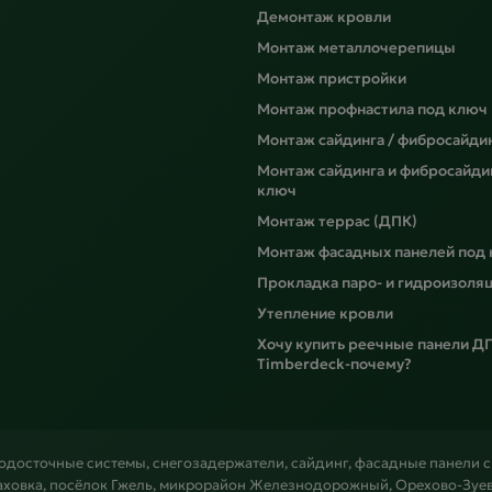
Демонтаж кровли
Монтаж металлочерепицы
Монтаж пристройки
Монтаж профнастила под ключ
Монтаж сайдинга / фибросайди
Монтаж сайдинга и фибросайди
ключ
Монтаж террас (ДПК)
Монтаж фасадных панелей под
Прокладка паро- и гидроизоля
Утепление кровли
Хочу купить реечные панели Д
Timberdeck-почему?
водосточные системы, снегозадержатели, сайдинг, фасадные панели 
аховка, посёлок Гжель, микрорайон Железнодорожный, Орехово-Зуево