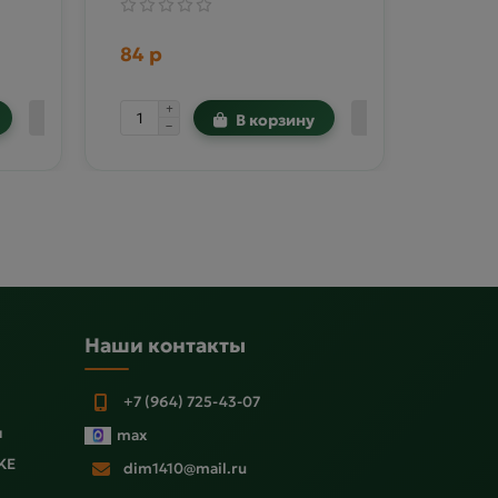
84 р
424 р
В корзину
Наши контакты
+7 (964) 725-43-07
ы
max
KE
dim1410@mail.ru