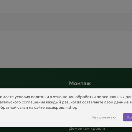
.
Монтаж
имаете условия политики в отношении обработки персональных да
е статьи
Профессиональный монтаж
ательского соглашения каждый раз, когда оставляете свои данные 
Водосточные системы и софит
братной связи на сайте васякровля.shop
Выбрать гибкую черепицу DÖC
Не принимаю
Пр
Dragon
Демонтаж кровли