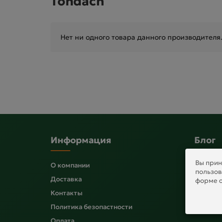
Tondach
Нет ни одного товара данного производителя
Информация
Блог
Вы прин
О компании
Полезны
пользов
Доставка
форме о
Контакты
Политика безопастности
Оплата