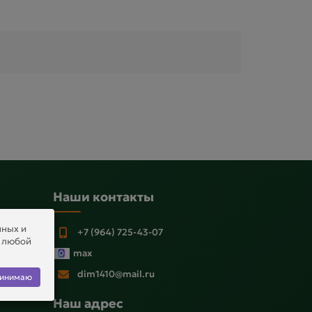
Наши контакты
нных и
+7 (964) 725-43-07
в любой
ы
max
KE
dim1410@mail.ru
инимаю
Наш адрес