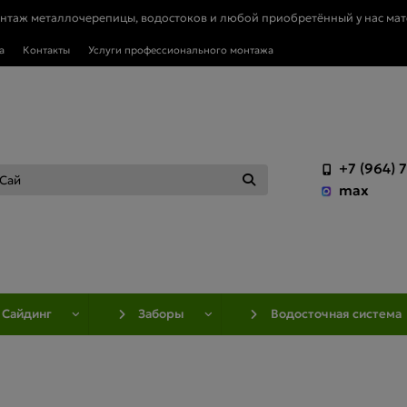
онтаж металлочерепицы, водостоков и любой приобретённый у нас мат
а
Контакты
Услуги профессионального монтажа
+7 (964) 
max
Сайдинг
Заборы
Водосточная система