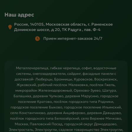
Наш адрес
Россия, 140105, Московская область, г. Раменское
Донинское шоссе, д 20, ТК Радуга , пав. Ф-4
Прием интернет-заказов 24/7
Металлочерепица, гибкая черепица, софит, водосточные
системы, снегозадержатели, сайдинг, фасадные панели с
доставкой- Люберцы, Бронницы, Куровское, Воскресенск,
Жуковский, рабочий посёлок Малаховка, посёлок Гжель,
микрорайон Железнодорожный, Орехово-Зуево, Шатура,
Балашиха, деревня Чулково, деревня Марусино, городское
поселение Кратово, посёлок городского типа Родники,
городское поселение Быково, городское поселение Ильинский,
село Константиново, деревня Анциферово, деревня Давыдово,
посёлок городского типа Белоозёрский, село Верхнее Мячково,
Москва, Павловский Посад, городской округ Домодедово,
Электросталь, Электроугли, садовое товарищество Электроугли,