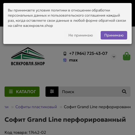
Заказать монтаж металлочерепицы, водостоков и любой
Вы принимаете условия политики в отношении обработки
приобретённый у нас материал.
персональных данных и пользовательского соглашения каждый
раз, когда оставляете свои данные в любой форме обратной связи
на сайте васякровля.shop
Не принимаю
Принимаю
+7 (964) 725-43-07
max
КАТАЛОГ
овли
Софиты пластиковый
Софит Grand Line перфорированны
Софит Grand Line перфорированный
Код товара: 17442-02