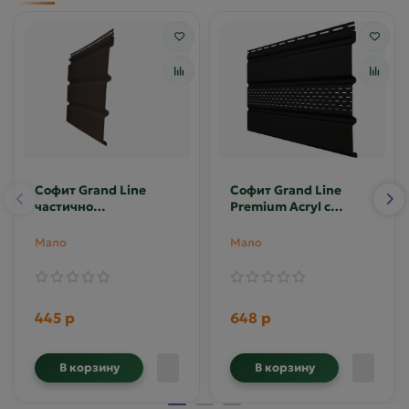
Софит Grand Line
Софит Grand Line
частично
Premium Acryl с
перфорированный
частичной
перфорацией
Мало
Мало
445 р
648 р
В корзину
В корзину