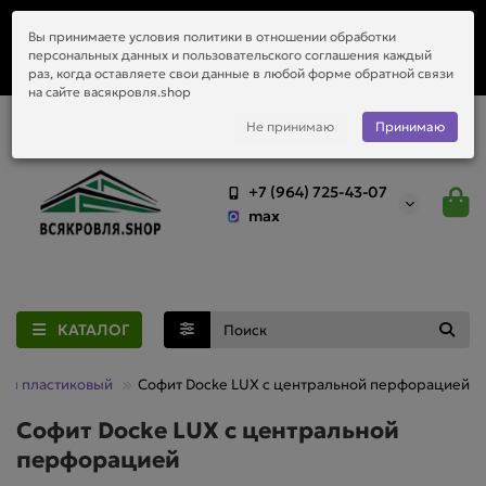
Заказать монтаж металлочерепицы, водостоков и любой
Вы принимаете условия политики в отношении обработки
приобретённый у нас материал.
персональных данных и пользовательского соглашения каждый
раз, когда оставляете свои данные в любой форме обратной связи
на сайте васякровля.shop
Не принимаю
Принимаю
+7 (964) 725-43-07
max
КАТАЛОГ
ты пластиковый
Софит Docke LUX с центральной перфорацией
Софит Docke LUX с центральной
перфорацией