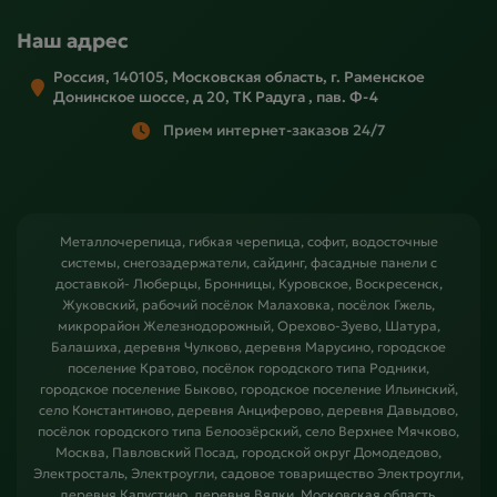
Наш адрес
Россия, 140105, Московская область, г. Раменское
Донинское шоссе, д 20, ТК Радуга , пав. Ф-4
Прием интернет-заказов 24/7
Металлочерепица, гибкая черепица, софит, водосточные
системы, снегозадержатели, сайдинг, фасадные панели с
доставкой- Люберцы, Бронницы, Куровское, Воскресенск,
Жуковский, рабочий посёлок Малаховка, посёлок Гжель,
микрорайон Железнодорожный, Орехово-Зуево, Шатура,
Балашиха, деревня Чулково, деревня Марусино, городское
поселение Кратово, посёлок городского типа Родники,
городское поселение Быково, городское поселение Ильинский,
село Константиново, деревня Анциферово, деревня Давыдово,
посёлок городского типа Белоозёрский, село Верхнее Мячково,
Москва, Павловский Посад, городской округ Домодедово,
Электросталь, Электроугли, садовое товарищество Электроугли,
деревня Капустино, деревня Вялки, Московская область,