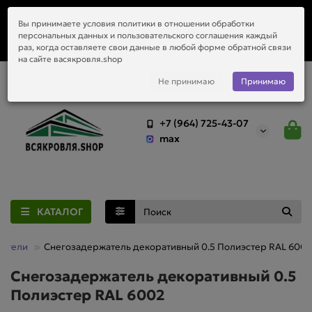
Заказать монтаж металлочерепицы, водостоков и любой
Вы принимаете условия политики в отношении обработки
приобретённый у нас материал.
персональных данных и пользовательского соглашения каждый
раз, когда оставляете свои данные в любой форме обратной связи
на сайте васякровля.shop
Не принимаю
Принимаю
+7 (964) 725-43-07
max
КАТАЛОГ
жатели
Снегозадержатель декоративный 0.5 Полиэстер RAL 6002
Снегозадержатель декоративный 0.5
Полиэстер RAL 6002