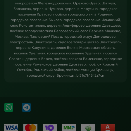
микрорайон Железнодорожный, Орехово-Зуево, Шатура,
Балашиха, деревня Чулково, деревня Марусино, городское
поселение Кратово, посёлок городского типа Родники,
городское поселение Быково, городское поселение Ильинский,
село Константиново, деревня Анциферово, деревня Давыдово,
посёлок городского типа Белоозёрский, село Верхнее Мячково,
Москва, Павловский Посад, городской округ Домодедово,
Электросталь, Электроугли, садовое товарищество Электроугли,
деревня Капустино, деревня Вялки, Московская область,
посёлок Удельная, городское поселение Удельная, посёлок
Спартак, деревня Верея, посёлок совхоза Раменское, городское
поселение Раменское, деревня Дергаево, посёлок Красный
Октябрь, Раменский район, посёлок станции Бронницы,
городской округ Бронницы. bl31o7h15ii2z7cn