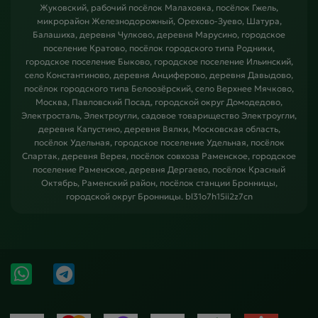
Жуковский, рабочий посёлок Малаховка, посёлок Гжель,
микрорайон Железнодорожный, Орехово-Зуево, Шатура,
Балашиха, деревня Чулково, деревня Марусино, городское
поселение Кратово, посёлок городского типа Родники,
городское поселение Быково, городское поселение Ильинский,
село Константиново, деревня Анциферово, деревня Давыдово,
посёлок городского типа Белоозёрский, село Верхнее Мячково,
Москва, Павловский Посад, городской округ Домодедово,
Электросталь, Электроугли, садовое товарищество Электроугли,
деревня Капустино, деревня Вялки, Московская область,
посёлок Удельная, городское поселение Удельная, посёлок
Спартак, деревня Верея, посёлок совхоза Раменское, городское
поселение Раменское, деревня Дергаево, посёлок Красный
Октябрь, Раменский район, посёлок станции Бронницы,
городской округ Бронницы. bl31o7h15ii2z7cn