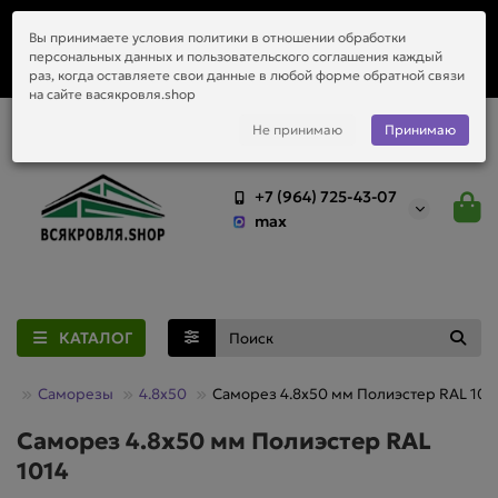
Заказать монтаж металлочерепицы, водостоков и любой
Вы принимаете условия политики в отношении обработки
приобретённый у нас материал.
персональных данных и пользовательского соглашения каждый
раз, когда оставляете свои данные в любой форме обратной связи
на сайте васякровля.shop
Не принимаю
Принимаю
+7 (964) 725-43-07
max
КАТАЛОГ
Саморезы
4.8х50
Саморез 4.8х50 мм Полиэстер RAL 101
Саморез 4.8х50 мм Полиэстер RAL
1014