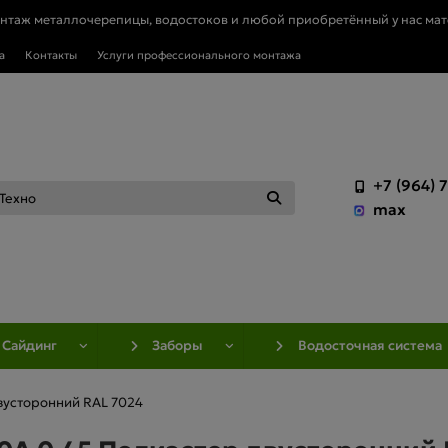
онтаж металлочерепицы, водостоков и любой приобретённый у нас мат
а
Контакты
Услуги профессионального монтажа
+7 (964) 
max
Сайдинг
Заборы
Водосточная система
вусторонний RAL 7024