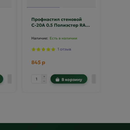
Профнастил стеновой
Профн
С-20А 0.5 Полиэстер RAL
С-20А
3005
1014
Есть в наличии
1 отзыв
845 р
845 р
В корзину