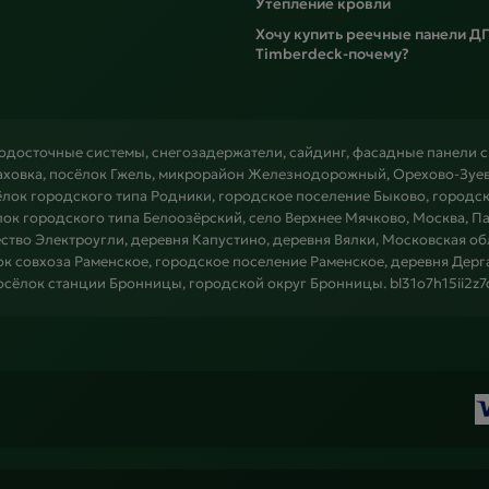
Утепление кровли
Хочу купить реечные панели Д
Timberdeck-почему?
водосточные системы, снегозадержатели, сайдинг, фасадные панели 
аховка, посёлок Гжель, микрорайон Железнодорожный, Орехово-Зуево
ёлок городского типа Родники, городское поселение Быково, городск
ок городского типа Белоозёрский, село Верхнее Мячково, Москва, П
ство Электроугли, деревня Капустино, деревня Вялки, Московская об
лок совхоза Раменское, городское поселение Раменское, деревня Дерг
осёлок станции Бронницы, городской округ Бронницы. bl31o7h15ii2z7