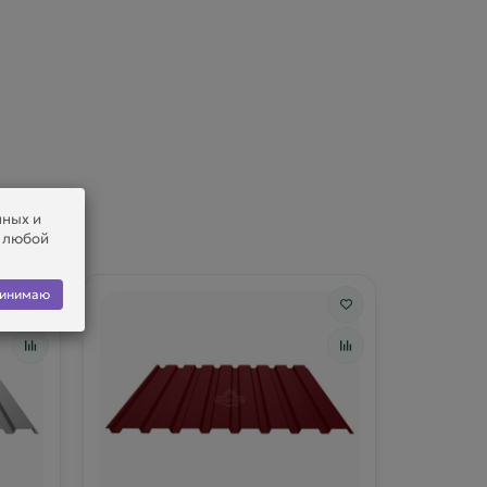
нных и
в любой
инимаю