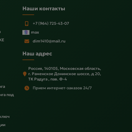
Наши контакты
+7 (964) 725-43-07
ы
max
KE
dim1410@mail.ru
Наш адрес
Россия, 140105, Московская область,
г. Раменское Донинское шоссе, д 20,
ТК Радуга , пав. Ф-4
нга
Прием интернет-заказов 24/7
нга под
 ключ
ции