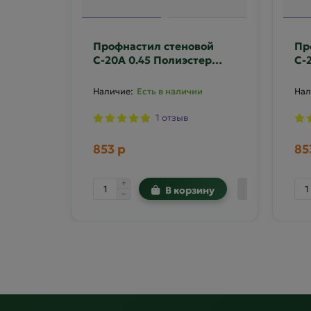
Профнастил стеновой
Пр
С-20А 0.45 Полиэстер
С-
двусторонний RAL 6005
дв
Есть в наличии
1 отзыв
853 р
85
В корзину