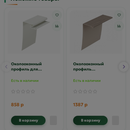
Околооконный
Околооконный
профиль для
профиль
сайдинга Деке
универсальный LUX
75/200/15 мм
для сайдинга Деке
Есть в наличии
Есть в наличии
858 р
1387 р
В корзину
В корзину