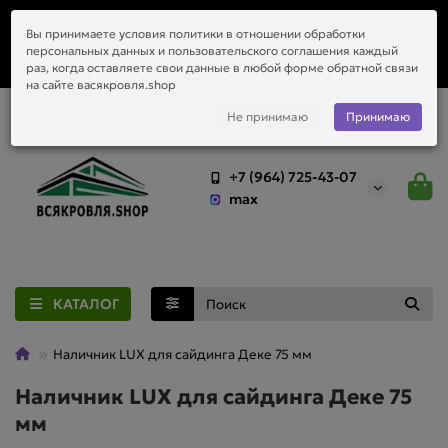
Заказать монтаж металлочерепицы, водостоков и любой
Вы принимаете условия политики в отношении обработки
приобретённый у нас материал.
персональных данных и пользовательского соглашения каждый
раз, когда оставляете свои данные в любой форме обратной связи
на сайте васякровля.shop
Не принимаю
Принимаю
+7 (964) 725-43-07
max
КАТАЛОГ
Наличник LUX для сайдинга Деке 75 мм
Наличник LUX для сайдинга Деке 75
мм