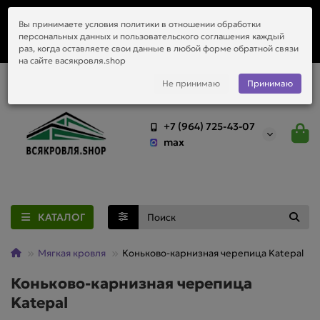
Заказать монтаж металлочерепицы, водостоков и любой
Вы принимаете условия политики в отношении обработки
приобретённый у нас материал.
персональных данных и пользовательского соглашения каждый
раз, когда оставляете свои данные в любой форме обратной связи
на сайте васякровля.shop
Не принимаю
Принимаю
+7 (964) 725-43-07
max
КАТАЛОГ
Мягкая кровля
Коньково-карнизная черепица Katepal
Коньково-карнизная черепица
Katepal