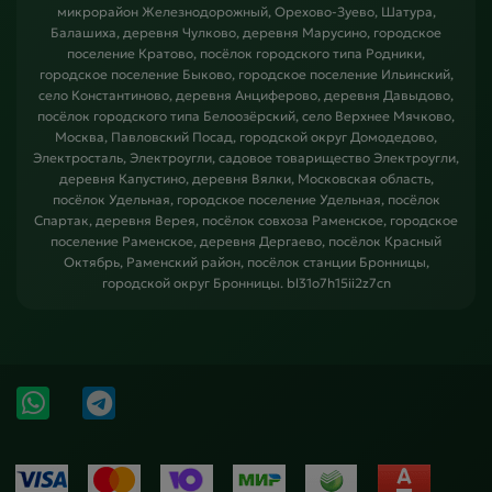
микрорайон Железнодорожный, Орехово-Зуево, Шатура,
Балашиха, деревня Чулково, деревня Марусино, городское
поселение Кратово, посёлок городского типа Родники,
городское поселение Быково, городское поселение Ильинский,
село Константиново, деревня Анциферово, деревня Давыдово,
посёлок городского типа Белоозёрский, село Верхнее Мячково,
Москва, Павловский Посад, городской округ Домодедово,
Электросталь, Электроугли, садовое товарищество Электроугли,
деревня Капустино, деревня Вялки, Московская область,
посёлок Удельная, городское поселение Удельная, посёлок
Спартак, деревня Верея, посёлок совхоза Раменское, городское
поселение Раменское, деревня Дергаево, посёлок Красный
Октябрь, Раменский район, посёлок станции Бронницы,
городской округ Бронницы. bl31o7h15ii2z7cn