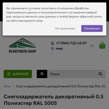
Заказать монтаж металлочерепицы, водостоков и любой
Вы принимаете условия политики в отношении обработки
приобретённый у нас материал.
персональных данных и пользовательского соглашения каждый
раз, когда оставляете свои данные в любой форме обратной связи
на сайте васякровля.shop
Не принимаю
Принимаю
+7 (964) 725-43-07
max
КАТАЛОГ
жатели
Снегозадержатель декоративный 0.5 Полиэстер RAL 500
Снегозадержатель декоративный 0.5
Полиэстер RAL 5005