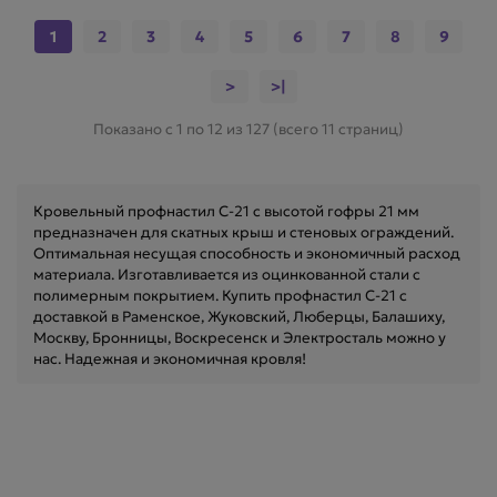
1
2
3
4
5
6
7
8
9
>
>|
Показано с 1 по 12 из 127 (всего 11 страниц)
Кровельный профнастил C-21 с высотой гофры 21 мм
предназначен для скатных крыш и стеновых ограждений.
Оптимальная несущая способность и экономичный расход
материала. Изготавливается из оцинкованной стали с
полимерным покрытием. Купить профнастил C-21 с
доставкой в Раменское, Жуковский, Люберцы, Балашиху,
Москву, Бронницы, Воскресенск и Электросталь можно у
нас. Надежная и экономичная кровля!