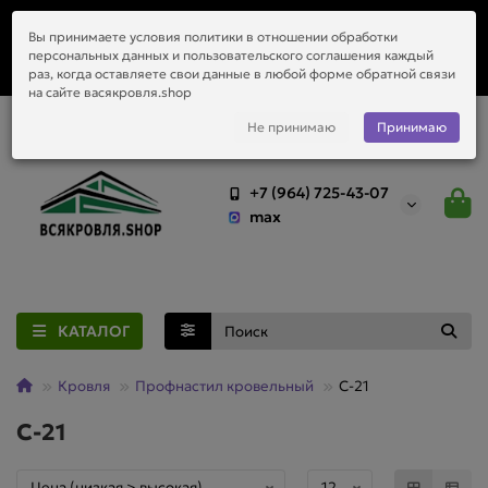
Заказать монтаж металлочерепицы, водостоков и любой
Вы принимаете условия политики в отношении обработки
приобретённый у нас материал.
персональных данных и пользовательского соглашения каждый
раз, когда оставляете свои данные в любой форме обратной связи
на сайте васякровля.shop
Не принимаю
Принимаю
+7 (964) 725-43-07
max
КАТАЛОГ
Кровля
Профнастил кровельный
C-21
C-21