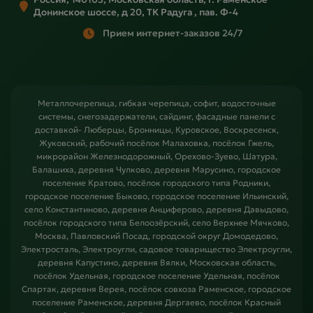
Донинское шоссе, д 20, ТК Радуга , пав. Ф-4
Прием интернет-заказов 24/7
Металлочерепица, гибкая черепица, софит, водосточные
системы, снегозадержатели, сайдинг, фасадные панели с
доставкой- Люберцы, Бронницы, Куровское, Воскресенск,
Жуковский, рабочий посёлок Малаховка, посёлок Гжель,
микрорайон Железнодорожный, Орехово-Зуево, Шатура,
Балашиха, деревня Чулково, деревня Марусино, городское
поселение Кратово, посёлок городского типа Родники,
городское поселение Быково, городское поселение Ильинский,
село Константиново, деревня Анциферово, деревня Давыдово,
посёлок городского типа Белоозёрский, село Верхнее Мячково,
Москва, Павловский Посад, городской округ Домодедово,
Электросталь, Электроугли, садовое товарищество Электроугли,
деревня Капустино, деревня Вялки, Московская область,
посёлок Удельная, городское поселение Удельная, посёлок
Спартак, деревня Верея, посёлок совхоза Раменское, городское
поселение Раменское, деревня Дергаево, посёлок Красный