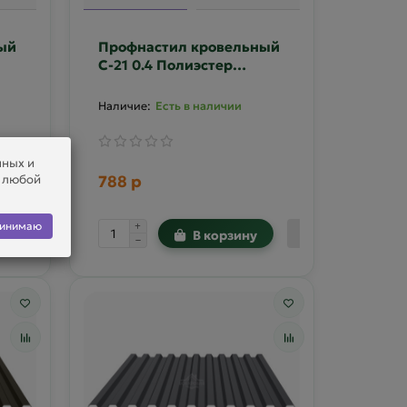
ый
Профнастил кровельный
С-21 0.4 Полиэстер
4
двусторонний RAL 8017
Есть в наличии
нных и
в любой
788 р
инимаю
В корзину