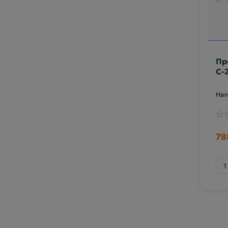
Пр
С-
дв
78