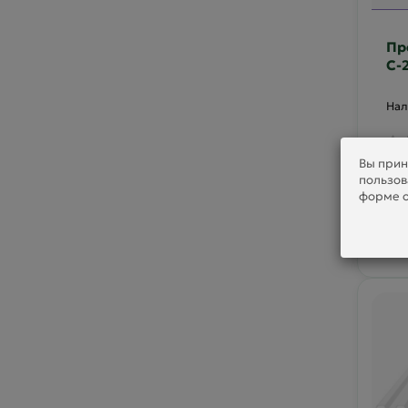
Пр
С-
дв
Вы прин
пользов
78
форме о