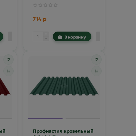
714 р
В корзину
ый
Профнастил кровельный