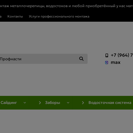
онтаж металлочерепицы, водостоков и любой приобретённый у нас мат
а
Контакты
Услуги профессионального монтажа
+7 (964) 
max
Сайдинг
Заборы
Водосточная система