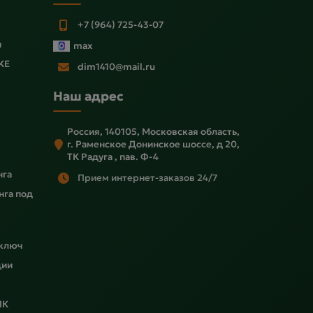
+7 (964) 725-43-07
ы
max
KE
dim1410@mail.ru
Наш адрес
Россия, 140105, Московская область,
г. Раменское Донинское шоссе, д 20,
ТК Радуга , пав. Ф-4
нга
Прием интернет-заказов 24/7
нга под
 ключ
ции
ПК