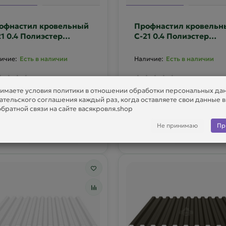
офнастил кровельный
Профнастил кровельн
21 0.4 Полиэстер
С-21 0.4 Полиэстер
усторонний RAL 7004
двусторонний RAL 702
Есть в наличии
Есть в наличии
имаете условия политики в отношении обработки персональных да
ательского соглашения каждый раз, когда оставляете свои данные 
8 р
788 р
братной связи на сайте васякровля.shop
Не принимаю
Пр
В корзину
В корзину