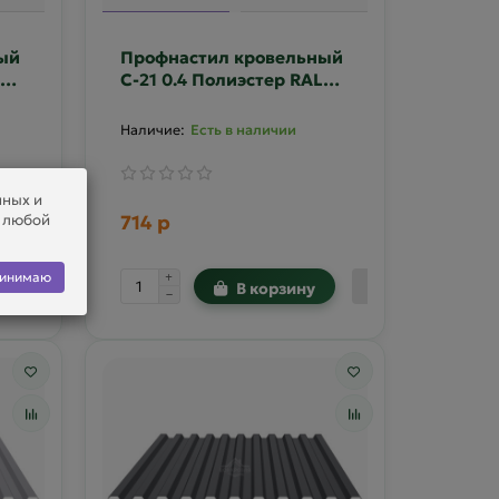
ый
Профнастил кровельный
С-21 0.4 Полиэстер RAL
5005
Есть в наличии
нных и
в любой
714 р
инимаю
В корзину