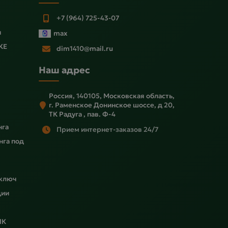
+7 (964) 725-43-07
ы
max
KE
dim1410@mail.ru
Наш адрес
Россия, 140105, Московская область,
г. Раменское Донинское шоссе, д 20,
ТК Радуга , пав. Ф-4
нга
Прием интернет-заказов 24/7
нга под
 ключ
ции
ПК