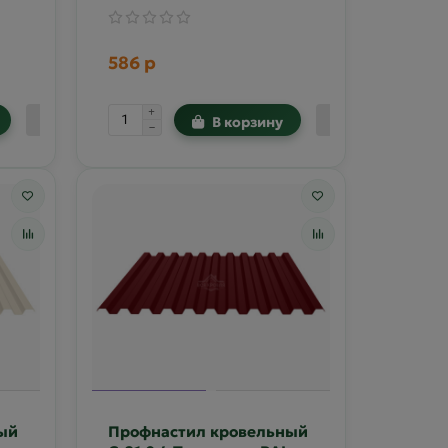
586 р
В корзину
ый
Профнастил кровельный