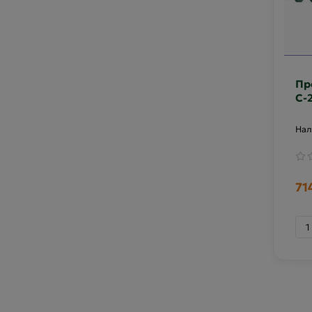
Пр
С-
60
71