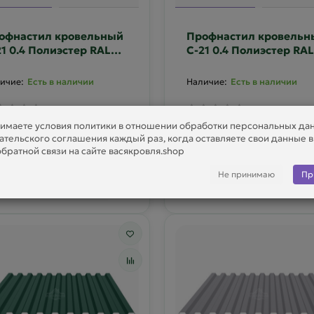
офнастил кровельный
Профнастил кровельн
21 0.4 Полиэстер RAL
С-21 0.4 Полиэстер RAL
09
3011
Есть в наличии
Есть в наличии
имаете условия политики в отношении обработки персональных да
ательского соглашения каждый раз, когда оставляете свои данные 
4 р
754 р
братной связи на сайте васякровля.shop
Не принимаю
Пр
В корзину
В корзину