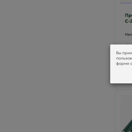
Пр
С-
30
Вы прин
пользов
75
форме о