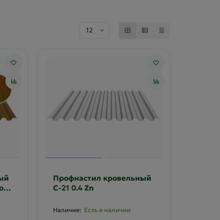
ый
Профнастил кровельный
той
С-21 0.4 Zn
Есть в наличии