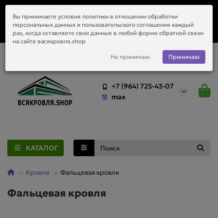
Заказать монтаж металлочерепицы, водостоков и любой
Вы принимаете условия политики в отношении обработки
приобретённый у нас материал.
персональных данных и пользовательского соглашения каждый
раз, когда оставляете свои данные в любой форме обратной связи
на сайте васякровля.shop
Не принимаю
Принимаю
+7 (964) 725-43-07
max
КАТАЛОГ
Кровля
Фальцевая кровля
Фальцевая кровля