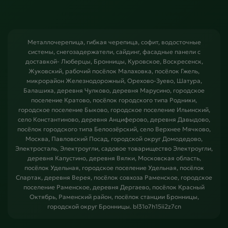
Металлочерепица, гибкая черепица, софит, водосточные
системы, снегозадержатели, сайдинг, фасадные панели с
доставкой- Люберцы, Бронницы, Куровское, Воскресенск,
Жуковский, рабочий посёлок Малаховка, посёлок Гжель,
микрорайон Железнодорожный, Орехово-Зуево, Шатура,
Балашиха, деревня Чулково, деревня Марусино, городское
поселение Кратово, посёлок городского типа Родники,
городское поселение Быково, городское поселение Ильинский,
село Константиново, деревня Анциферово, деревня Давыдово,
посёлок городского типа Белоозёрский, село Верхнее Мячково,
Москва, Павловский Посад, городской округ Домодедово,
Электросталь, Электроугли, садовое товарищество Электроугли,
деревня Капустино, деревня Вялки, Московская область,
посёлок Удельная, городское поселение Удельная, посёлок
Спартак, деревня Верея, посёлок совхоза Раменское, городское
поселение Раменское, деревня Дергаево, посёлок Красный
Октябрь, Раменский район, посёлок станции Бронницы,
городской округ Бронницы. bl31o7h15ii2z7cn