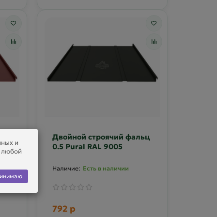
льц
Двойной строячий фальц
нных и
0.5 Pural RAL 9005
в любой
Есть в наличии
инимаю
792 р