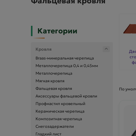
Фальцевая кровля
Категории
Кровля
Дв
ст
Braas-минеральная черепица
ф
Металлочерепица 0,4 и 0,45мм
Металлочерепица
Мягкая кровля
Фальцевая кровля
По умо
Аксессуары фальцевой кровли
Профнастил кровельный
Керамическая черепица
Композитная черепица
Снегозадержатели
Гладкий лист