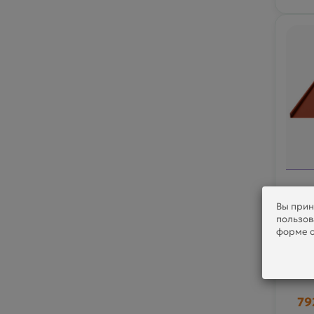
Дв
Вы прин
0.5
пользов
форме о
79