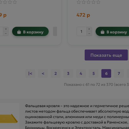
9 р
472 р
В корзину
В корзину
Показать еще
|<
<
2
3
4
5
6
7
Показано с 61 по 72 из 370 (всего 
Фальцевая кровля – это надежное и герметичное реш
листов методом фальца обеспечивает абсолютную вод
оцинкованной стали, алюминия или меди с полимерны
Закажите фальцевую кровлю с доставкой в Раменское,
Бронницы, Воскресенск и Электросталь. Максимальная