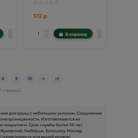
512 р
В корзину
8
9
10
>
>|
31 страниц)
ение для крыш с небольшим уклоном. Соединение
онепроницаемость. Изготавливается из
м покрытием. Срок службы более 50 лет.
 Жуковский, Люберцы, Балашиху, Москву,
 герметичность для вашей кровли!