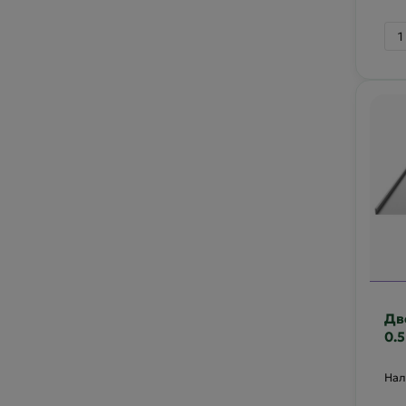
Дв
0.5