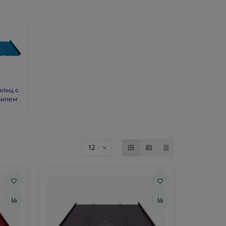
альц с
филем