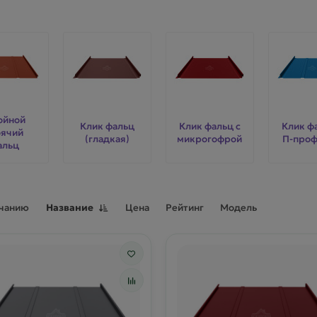
ойной
Клик фальц
Клик фальц с
Клик ф
оячий
(гладкая)
микрогофрой
П-про
альц
лчанию
Название
Цена
Рейтинг
Модель