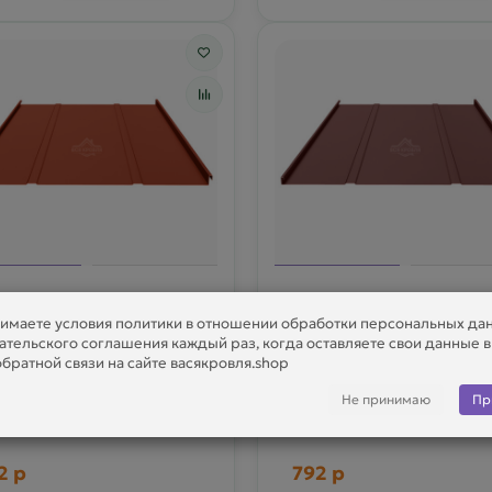
ойной строячий фальц
Двойной строячий фа
имаете условия политики в отношении обработки персональных да
 Pural RAL 8004
0.5 Pural RAL 8017
ательского соглашения каждый раз, когда оставляете свои данные 
братной связи на сайте васякровля.shop
Есть в наличии
Есть в наличии
Не принимаю
Пр
2 р
792 р