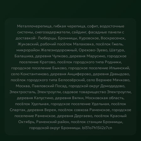
Металлочерепица, гибкая черепица, софит, водосточные
системы, снегозадержатели, сайдинг, фасадные панели с
доставкой- Люберцы, Бронницы, Куровское, Воскресенск,
Жуковский, рабочий посёлок Малаховка, посёлок Гжель,
микрорайон Железнодорожный, Орехово-Зуево, Шатура,
Балашиха, деревня Чулково, деревня Марусино, городское
поселение Кратово, посёлок городского типа Родники,
городское поселение Быково, городское поселение Ильинский,
село Константиново, деревня Анциферово, деревня Давыдово,
посёлок городского типа Белоозёрский, село Верхнее Мячково,
Москва, Павловский Посад, городской округ Домодедово,
Электросталь, Электроугли, садовое товарищество Электроугли,
деревня Капустино, деревня Вялки, Московская область,
посёлок Удельная, городское поселение Удельная, посёлок
Спартак, деревня Верея, посёлок совхоза Раменское, городское
поселение Раменское, деревня Дергаево, посёлок Красный
Октябрь, Раменский район, посёлок станции Бронницы,
городской округ Бронницы. bl31o7h15ii2z7cn