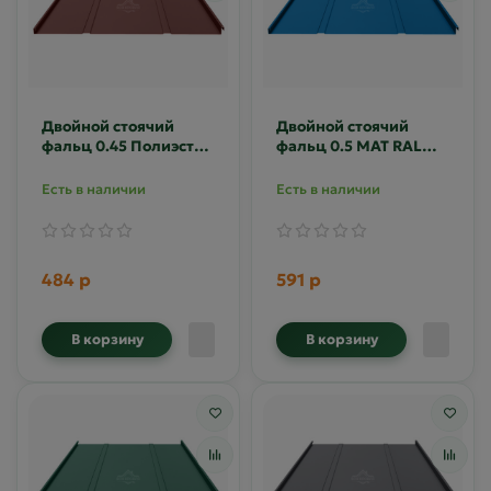
Двойной стоячий
Двойной стоячий
фальц 0.45 Полиэстер
фальц 0.5 MAT RAL
двусторонний RAL
5005
8017
Есть в наличии
Есть в наличии
484 р
591 р
В корзину
В корзину