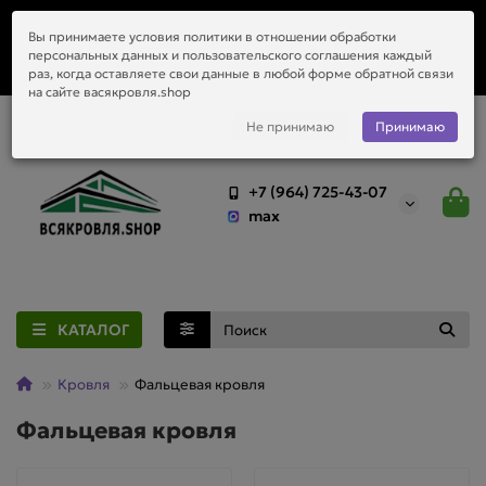
Заказать монтаж металлочерепицы, водостоков и любой
Вы принимаете условия политики в отношении обработки
приобретённый у нас материал.
персональных данных и пользовательского соглашения каждый
раз, когда оставляете свои данные в любой форме обратной связи
на сайте васякровля.shop
Не принимаю
Принимаю
+7 (964) 725-43-07
max
КАТАЛОГ
Кровля
Фальцевая кровля
Фальцевая кровля