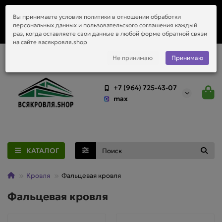
Заказать монтаж металлочерепицы, водостоков и любой
Вы принимаете условия политики в отношении обработки
приобретённый у нас материал.
персональных данных и пользовательского соглашения каждый
раз, когда оставляете свои данные в любой форме обратной связи
на сайте васякровля.shop
Не принимаю
Принимаю
+7 (964) 725-43-07
max
КАТАЛОГ
Кровля
Фальцевая кровля
Фальцевая кровля