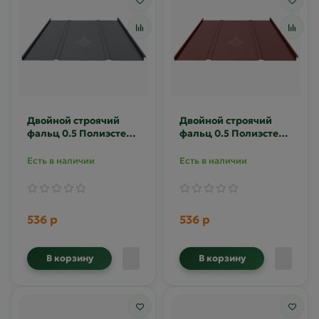
Двойной строячий
Двойной строячий
фальц 0.5 Полиэстер
фальц 0.5 Полиэстер
двусторонний RAL
двусторонний RAL
7024
8017
Есть в наличии
Есть в наличии
536 р
536 р
В корзину
В корзину