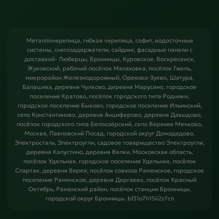
Металлочерепица, гибкая черепица, софит, водосточные
системы, снегозадержатели, сайдинг, фасадные панели с
доставкой- Люберцы, Бронницы, Куровское, Воскресенск,
Жуковский, рабочий посёлок Малаховка, посёлок Гжель,
микрорайон Железнодорожный, Орехово-Зуево, Шатура,
Балашиха, деревня Чулково, деревня Марусино, городское
поселение Кратово, посёлок городского типа Родники,
городское поселение Быково, городское поселение Ильинский,
село Константиново, деревня Анциферово, деревня Давыдово,
посёлок городского типа Белоозёрский, село Верхнее Мячково,
Москва, Павловский Посад, городской округ Домодедово,
Электросталь, Электроугли, садовое товарищество Электроугли,
деревня Капустино, деревня Вялки, Московская область,
посёлок Удельная, городское поселение Удельная, посёлок
Спартак, деревня Верея, посёлок совхоза Раменское, городское
поселение Раменское, деревня Дергаево, посёлок Красный
Октябрь, Раменский район, посёлок станции Бронницы,
городской округ Бронницы. bl31o7h15ii2z7cn