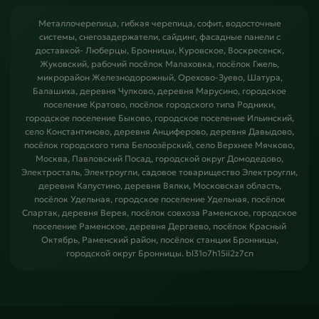
Металлочерепица, гибкая черепица, софит, водосточные
системы, снегозадержатели, сайдинг, фасадные панели с
доставкой- Люберцы, Бронницы, Куровское, Воскресенск,
Жуковский, рабочий посёлок Малаховка, посёлок Гжель,
микрорайон Железнодорожный, Орехово-Зуево, Шатура,
Балашиха, деревня Чулково, деревня Марусино, городское
поселение Кратово, посёлок городского типа Родники,
городское поселение Быково, городское поселение Ильинский,
село Константиново, деревня Анциферово, деревня Давыдово,
посёлок городского типа Белоозёрский, село Верхнее Мячково,
Москва, Павловский Посад, городской округ Домодедово,
Электросталь, Электроугли, садовое товарищество Электроугли,
деревня Капустино, деревня Вялки, Московская область,
посёлок Удельная, городское поселение Удельная, посёлок
Спартак, деревня Верея, посёлок совхоза Раменское, городское
поселение Раменское, деревня Дергаево, посёлок Красный
Октябрь, Раменский район, посёлок станции Бронницы,
городской округ Бронницы. bl31o7h15ii2z7cn