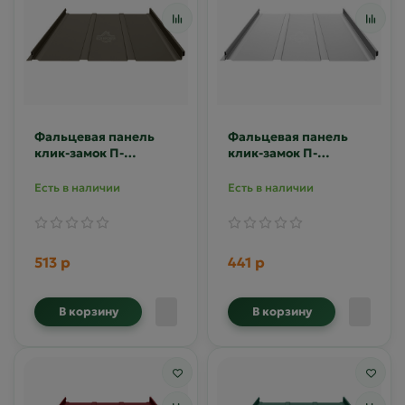
Фальцевая панель
Фальцевая панель
клик-замок П-
клик-замок П-
профиль 0.5
профиль 0.6
Полиэстер RR-32
оцинкованная Zn
Есть в наличии
Есть в наличии
513 р
441 р
В корзину
В корзину