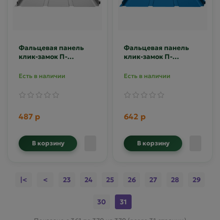
Фальцевая панель
Фальцевая панель
клик-замок П-
клик-замок П-
профиль 0.7
профиль 0.7
оцинкованная Zn
Полиэстер RAL 5005
Есть в наличии
Есть в наличии
487 р
642 р
В корзину
В корзину
|<
<
23
24
25
26
27
28
29
30
31