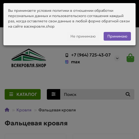
Заказать монтаж металлочерепицы, водостоков и любой
Вы принимаете условия политики в отношении обработки
приобретённый у нас материал.
персональных данных и пользовательского соглашения каждый
раз, когда оставляете свои данные в любой форме обратной связи
на сайте васякровля.shop
Не принимаю
Принимаю
+7 (964) 725-43-07
max
КАТАЛОГ
Кровля
Фальцевая кровля
Фальцевая кровля