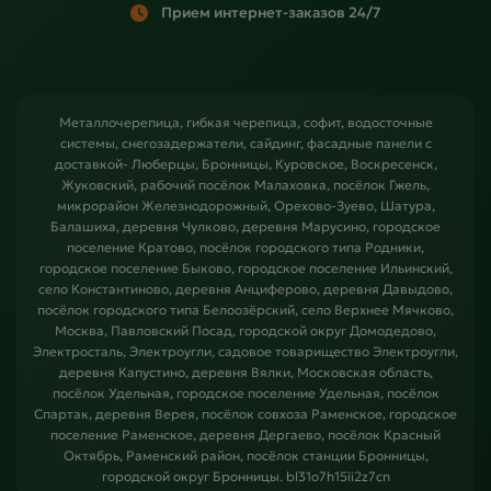
Прием интернет-заказов 24/7
Металлочерепица, гибкая черепица, софит, водосточные
системы, снегозадержатели, сайдинг, фасадные панели с
доставкой- Люберцы, Бронницы, Куровское, Воскресенск,
Жуковский, рабочий посёлок Малаховка, посёлок Гжель,
микрорайон Железнодорожный, Орехово-Зуево, Шатура,
Балашиха, деревня Чулково, деревня Марусино, городское
поселение Кратово, посёлок городского типа Родники,
городское поселение Быково, городское поселение Ильинский,
село Константиново, деревня Анциферово, деревня Давыдово,
посёлок городского типа Белоозёрский, село Верхнее Мячково,
Москва, Павловский Посад, городской округ Домодедово,
Электросталь, Электроугли, садовое товарищество Электроугли,
деревня Капустино, деревня Вялки, Московская область,
посёлок Удельная, городское поселение Удельная, посёлок
Спартак, деревня Верея, посёлок совхоза Раменское, городское
поселение Раменское, деревня Дергаево, посёлок Красный
Октябрь, Раменский район, посёлок станции Бронницы,
городской округ Бронницы. bl31o7h15ii2z7cn