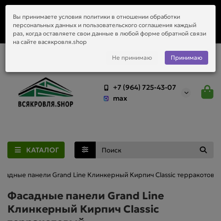
Заказать монтаж металлочерепицы, водостоков и любой
Вы принимаете условия политики в отношении обработки
приобретённый у нас материал.
персональных данных и пользовательского соглашения каждый
раз, когда оставляете свои данные в любой форме обратной связи
на сайте васякровля.shop
Не принимаю
Принимаю
+7 (964) 725-43-07
max
КАТАЛОГ
асадные панели Grand Line Клинкерный Кирпич Classic терракотовы
Фасадные панели Grand Line
Клинкерный Кирпич Classic