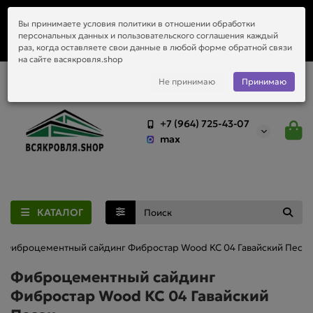
Заказать монтаж металлочерепицы, водостоков и любой
Вы принимаете условия политики в отношении обработки
приобретённый у нас материал.
персональных данных и пользовательского соглашения каждый
раз, когда оставляете свои данные в любой форме обратной связи
на сайте васякровля.shop
Не принимаю
Принимаю
+7 (964) 725-43-07
max
КАТАЛОГ
Фиброцементный сайдинг Фибростар Wood КС 04 Гавайский Песок
Фиброцементный сайдинг
Фибростар Wood КС 04 Гавайский