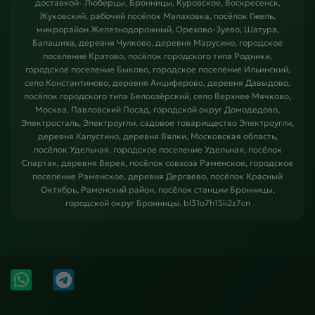
доставкой- Люберцы, Бронницы, Куровское, Воскресенск,
Жуковский, рабочий посёлок Малаховка, посёлок Гжель,
микрорайон Железнодорожный, Орехово-Зуево, Шатура,
Балашиха, деревня Чулково, деревня Марусино, городское
поселение Кратово, посёлок городского типа Родники,
городское поселение Быково, городское поселение Ильинский,
село Константиново, деревня Анциферово, деревня Давыдово,
посёлок городского типа Белоозёрский, село Верхнее Мячково,
Москва, Павловский Посад, городской округ Домодедово,
Электросталь, Электроугли, садовое товарищество Электроугли,
деревня Капустино, деревня Вялки, Московская область,
посёлок Удельная, городское поселение Удельная, посёлок
Спартак, деревня Верея, посёлок совхоза Раменское, городское
поселение Раменское, деревня Дергаево, посёлок Красный
Октябрь, Раменский район, посёлок станции Бронницы,
городской округ Бронницы. bl31o7h15ii2z7cn