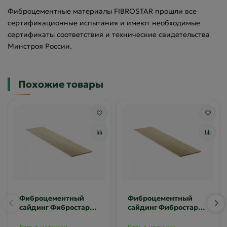
Фиброцементные материалы FIBROSTAR прошли все
сертификационные испытания и имеют необходимые
сертификаты соответствия и технические свидетельства
Минстроя России.
Похожие товары
Фиброцементный
Фиброцементный
сайдинг Фибростар
сайдинг Фибростар
Wood КС 06 Слоновая
Wood КС 07
кость
Насыщенный