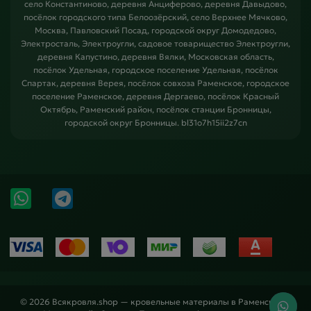
село Константиново, деревня Анциферово, деревня Давыдово,
посёлок городского типа Белоозёрский, село Верхнее Мячково,
Москва, Павловский Посад, городской округ Домодедово,
Электросталь, Электроугли, садовое товарищество Электроугли,
деревня Капустино, деревня Вялки, Московская область,
посёлок Удельная, городское поселение Удельная, посёлок
Спартак, деревня Верея, посёлок совхоза Раменское, городское
поселение Раменское, деревня Дергаево, посёлок Красный
Октябрь, Раменский район, посёлок станции Бронницы,
городской округ Бронницы. bl31o7h15ii2z7cn
© 2026 Всякровля.shop — кровельные материалы в Раменском и