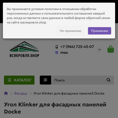
Заказать монтаж металлочерепицы, водостоков и любой
Вы принимаете условия политики в отношении обработки
приобретённый у нас материал.
персональных данных и пользовательского соглашения каждый
раз, когда оставляете свои данные в любой форме обратной связи
на сайте васякровля.shop
Не принимаю
Принимаю
+7 (964) 725-43-07
max
КАТАЛОГ
Фасады
Угол Klinker для фасадных панелей Docke
Угол Klinker для фасадных панелей
Docke