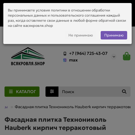
Заказать монтаж металлочерепицы, водостоков и любой
Вы принимаете условия политики в отношении обработки
приобретённый у нас материал.
персональных данных и пользовательского соглашения каждый
раз, когда оставляете свои данные в любой форме обратной связи
на сайте васякровля.shop
Не принимаю
Принимаю
+7 (964) 725-43-07
max
КАТАЛОГ
сады
Фасадная плитка Технониколь Hauberk кирпич терракотовый
Фасадная плитка Технониколь
Hauberk кирпич терракотовый