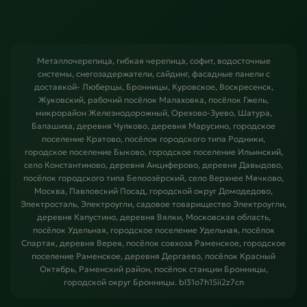
Металлочерепица, гибкая черепица, софит, водосточные
системы, снегозадержатели, сайдинг, фасадные панели с
доставкой- Люберцы, Бронницы, Куровское, Воскресенск,
Жуковский, рабочий посёлок Малаховка, посёлок Гжель,
микрорайон Железнодорожный, Орехово-Зуево, Шатура,
Балашиха, деревня Чулково, деревня Марусино, городское
поселение Кратово, посёлок городского типа Родники,
городское поселение Быково, городское поселение Ильинский,
село Константиново, деревня Анциферово, деревня Давыдово,
посёлок городского типа Белоозёрский, село Верхнее Мячково,
Москва, Павловский Посад, городской округ Домодедово,
Электросталь, Электроугли, садовое товарищество Электроугли,
деревня Капустино, деревня Вялки, Московская область,
посёлок Удельная, городское поселение Удельная, посёлок
Спартак, деревня Верея, посёлок совхоза Раменское, городское
поселение Раменское, деревня Дергаево, посёлок Красный
Октябрь, Раменский район, посёлок станции Бронницы,
городской округ Бронницы. bl31o7h15ii2z7cn