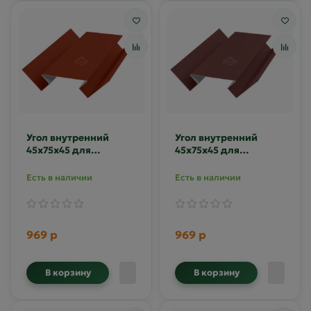
Угол внутренний
Угол внутренний
45х75х45 для
45х75х45 для
сайдинга MAT RAL
сайдинга MAT RAL
8004
8017
Есть в наличии
Есть в наличии
969 р
969 р
В корзину
В корзину