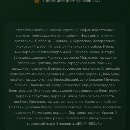
Прием интернет-заказов 24/7
Металлочерепица, гибкая черепица, софит, водосточные
системы, снегозадержатели, сайдинг, фасадные панели с
доставкой- Люберцы, Бронницы, Куровское, Воскресенск,
Жуковский, рабочий посёлок Малаховка, посёлок Гжель,
микрорайон Железнодорожный, Орехово-Зуево, Шатура,
Балашиха, деревня Чулково, деревня Марусино, городское
поселение Кратово, посёлок городского типа Родники,
городское поселение Быково, городское поселение Ильинский,
село Константиново, деревня Анциферово, деревня Давыдово,
посёлок городского типа Белоозёрский, село Верхнее Мячково,
Москва, Павловский Посад, городской округ Домодедово,
Электросталь, Электроугли, садовое товарищество Электроугли,
деревня Капустино, деревня Вялки, Московская область,
посёлок Удельная, городское поселение Удельная, посёлок
Спартак, деревня Верея, посёлок совхоза Раменское, городское
поселение Раменское, деревня Дергаево, посёлок Красный
Октябрь, Раменский район, посёлок станции Бронницы,
городской округ Бронницы. bl31o7h15ii2z7cn