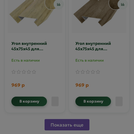
Угол внутренний
Угол внутренний
45х75х45 для
45х75х45 для
сайдинга Printech
сайдинга Printech
Винтаж светлый
Винтаж темный
Есть в наличии
Есть в наличии
969 р
969 р
В корзину
В корзину
Показать еще