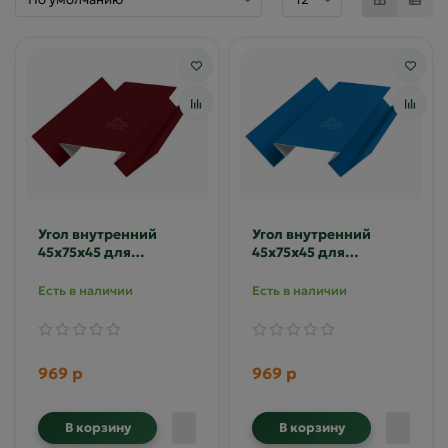
Угол внутренний
Угол внутренний
45х75х45 для
45х75х45 для
сайдинга MAT RAL
сайдинга MAT RAL
3005
5005
Есть в наличии
Есть в наличии
969 р
969 р
В корзину
В корзину