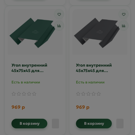
Угол внутренний
Угол внутренний
45х75х45 для
45х75х45 для
сайдинга MAT RAL
сайдинга MAT RAL
6005
7024
Есть в наличии
Есть в наличии
969 р
969 р
В корзину
В корзину