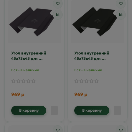
Угол внутренний
Угол внутренний
45х75х45 для
45х75х45 для
сайдинга MAT RAL
сайдинга MAT RAL
8019
9005
Есть в наличии
Есть в наличии
969 р
969 р
В корзину
В корзину