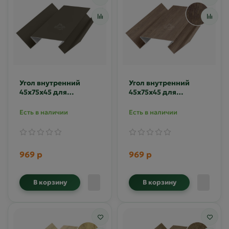
Угол внутренний
Угол внутренний
45х75х45 для
45х75х45 для
сайдинга MAT RR-32
сайдинга Printech
Античный дуб
Есть в наличии
Есть в наличии
969 р
969 р
В корзину
В корзину