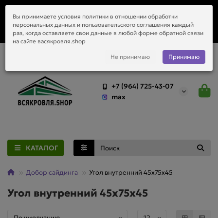
Заказать монтаж металлочерепицы, водостоков и любой
Вы принимаете условия политики в отношении обработки
приобретённый у нас материал.
персональных данных и пользовательского соглашения каждый
раз, когда оставляете свои данные в любой форме обратной связи
на сайте васякровля.shop
Не принимаю
Принимаю
+7 (964) 725-43-07
max
КАТАЛОГ
Добор сайдинга
Угол внутренний 45х75х45
Угол внутренний 45х75х45