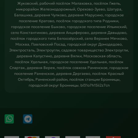
Жуковский, рабочий посёлок Малаховка, посёлок Гжель,
микрорайон Железнодорожный, Орехово-Зуево, Шатура,
Балашиха, деревня Чулково, деревня Марусино, городское
поселение Кратово, посёлок городского типа Родники,
городское поселение Быково, городское поселение Ильинский,
село Константиново, деревня Анциферово, деревня Давыдово,
посёлок городского типа Белоозёрский, село Верхнее Мячково,
Москва, Павловский Посад, городской округ Домодедово,
Электросталь, Электроугли, садовое товарищество Электроугли,
деревня Капустино, деревня Вялки, Московская область,
посёлок Удельная, городское поселение Удельная, посёлок
Спартак, деревня Верея, посёлок совхоза Раменское, городское
поселение Раменское, деревня Дергаево, посёлок Красный
Октябрь, Раменский район, посёлок станции Бронницы,
городской округ Бронницы. bl31o7h15ii2z7cn