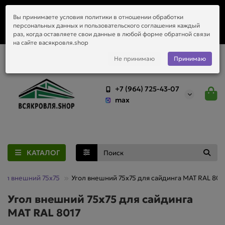
Заказать монтаж металлочерепицы, водостоков и любой
Вы принимаете условия политики в отношении обработки
приобретённый у нас материал.
персональных данных и пользовательского соглашения каждый
раз, когда оставляете свои данные в любой форме обратной связи
на сайте васякровля.shop
Не принимаю
Принимаю
+7 (964) 725-43-07
max
КАТАЛОГ
гол внешний 75х75
Угол внешний 75х75 для сайдинга MAT RAL 801
Угол внешний 75х75 для сайдинга
MAT RAL 8017